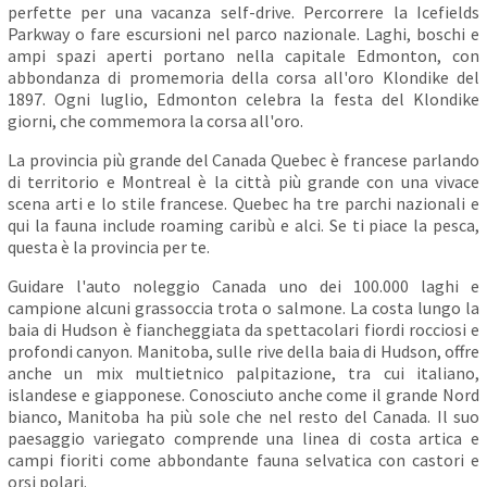
perfette per una vacanza self-drive. Percorrere la Icefields
Parkway o fare escursioni nel parco nazionale. Laghi, boschi e
ampi spazi aperti portano nella capitale Edmonton, con
abbondanza di promemoria della corsa all'oro Klondike del
1897. Ogni luglio, Edmonton celebra la festa del Klondike
giorni, che commemora la corsa all'oro.
La provincia più grande del Canada Quebec è francese parlando
di territorio e Montreal è la città più grande con una vivace
scena arti e lo stile francese. Quebec ha tre parchi nazionali e
qui la fauna include roaming caribù e alci. Se ti piace la pesca,
questa è la provincia per te.
Guidare l'auto noleggio Canada uno dei 100.000 laghi e
campione alcuni grassoccia trota o salmone. La costa lungo la
baia di Hudson è fiancheggiata da spettacolari fiordi rocciosi e
profondi canyon. Manitoba, sulle rive della baia di Hudson, offre
anche un mix multietnico palpitazione, tra cui italiano,
islandese e giapponese. Conosciuto anche come il grande Nord
bianco, Manitoba ha più sole che nel resto del Canada. Il suo
paesaggio variegato comprende una linea di costa artica e
campi fioriti come abbondante fauna selvatica con castori e
orsi polari.