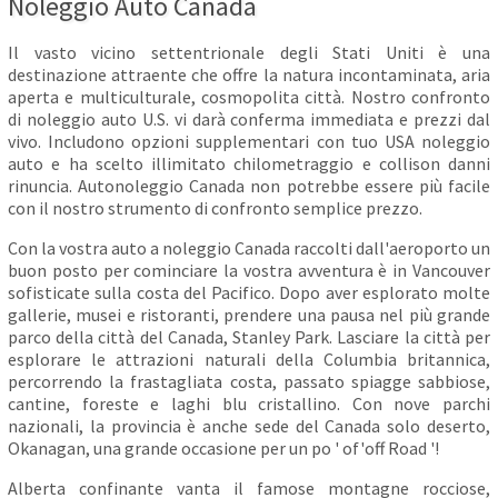
Noleggio Auto Canada
Il vasto vicino settentrionale degli Stati Uniti è una
destinazione attraente che offre la natura incontaminata, aria
aperta e multiculturale, cosmopolita città. Nostro confronto
di noleggio auto U.S. vi darà conferma immediata e prezzi dal
vivo. Includono opzioni supplementari con tuo USA noleggio
auto e ha scelto illimitato chilometraggio e collison danni
rinuncia. Autonoleggio Canada non potrebbe essere più facile
con il nostro strumento di confronto semplice prezzo.
Con la vostra auto a noleggio Canada raccolti dall'aeroporto un
buon posto per cominciare la vostra avventura è in Vancouver
sofisticate sulla costa del Pacifico. Dopo aver esplorato molte
gallerie, musei e ristoranti, prendere una pausa nel più grande
parco della città del Canada, Stanley Park. Lasciare la città per
esplorare le attrazioni naturali della Columbia britannica,
percorrendo la frastagliata costa, passato spiagge sabbiose,
cantine, foreste e laghi blu cristallino. Con nove parchi
nazionali, la provincia è anche sede del Canada solo deserto,
Okanagan, una grande occasione per un po ' of'off Road '!
Alberta confinante vanta il famose montagne rocciose,