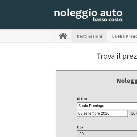
Destinazioni
La Mia Pren
Trova il pre
Nolegg
Ritiro
Età