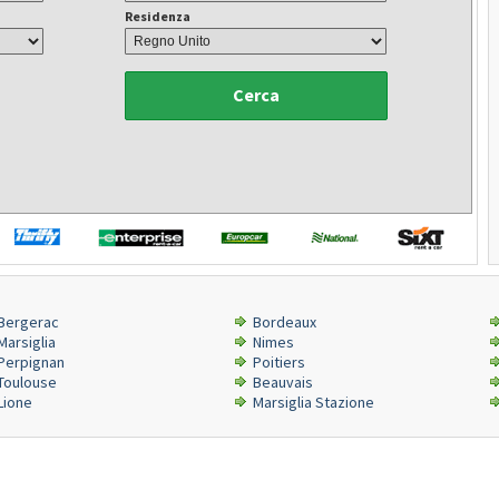
Residenza
Cerca
Bergerac
Bordeaux
Marsiglia
Nimes
Perpignan
Poitiers
Toulouse
Beauvais
Lione
Marsiglia Stazione