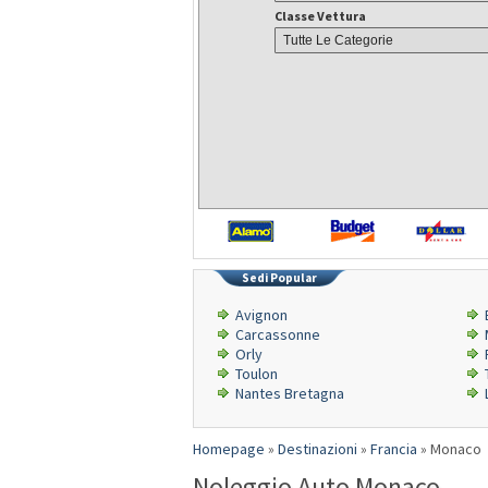
Classe Vettura
Sedi Popular
Avignon
Carcassonne
Orly
Toulon
Nantes Bretagna
Homepage
»
Destinazioni
»
Francia
»
Monaco
Noleggio Auto Monaco