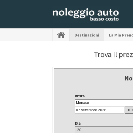
Destinazioni
La Mia Pren
Trova il pre
No
Ritiro
Età