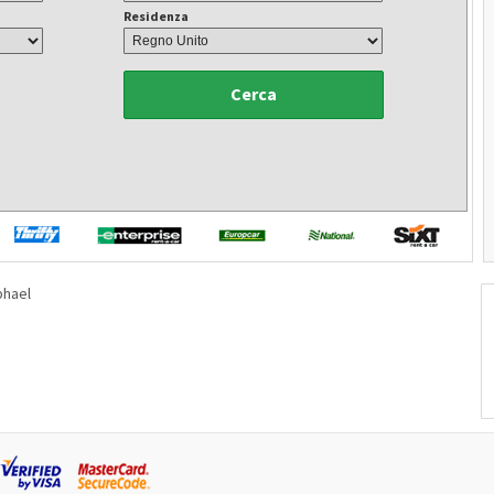
Residenza
Cerca
phael