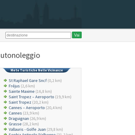
 autonoleggio
Mete Turistiche Nelle Vicinanze
St Raphael Gare Sncf
(0,2 km)
Fréjus
(2,6 km)
Sainte Maxime
(16,8 km)
Saint Tropez – Aeroporto
(19,9 km)
Saint Tropez
(20,2 km)
Cannes – Aeroporto
(20,4 km)
Cannes
(23,9 km)
Draguignan
(26,9 km)
Grasse
(28,2 km)
Vallauris - Golfe Juan
(29,8 km)
Sophia Antipolis/Valbonne
(31,2 km)