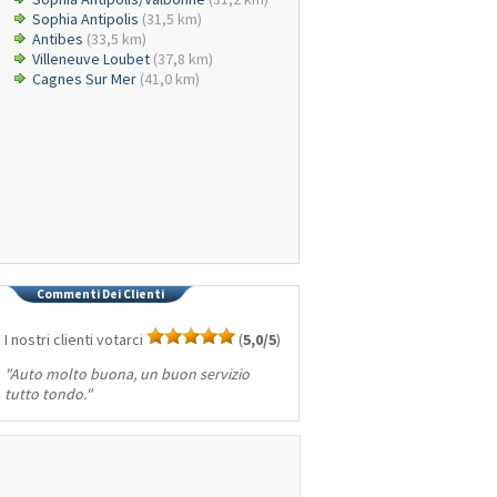
Sophia Antipolis
(31,5 km)
Antibes
(33,5 km)
Villeneuve Loubet
(37,8 km)
Cagnes Sur Mer
(41,0 km)
Commenti Dei Clienti
I nostri clienti votarci
(
5,0/5
)
"
Auto molto buona, un buon servizio
tutto tondo.
"