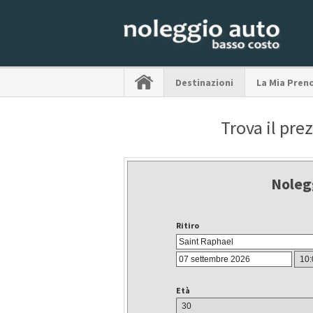
Destinazioni
La Mia Pren
Trova il pre
Noleg
Ritiro
Età