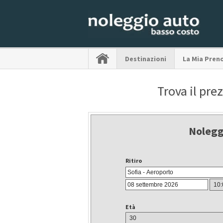
Destinazioni
La Mia Pren
Trova il pre
Nolegg
Ritiro
Età