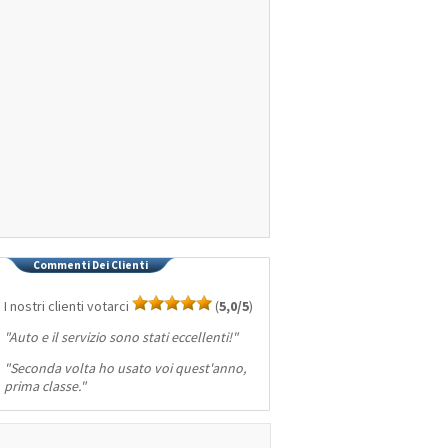
Commenti Dei Clienti
I nostri clienti votarci
(
5,0/5
)
"
Auto e il servizio sono stati eccellenti!
"
"
Seconda volta ho usato voi quest'anno,
prima classe.
"