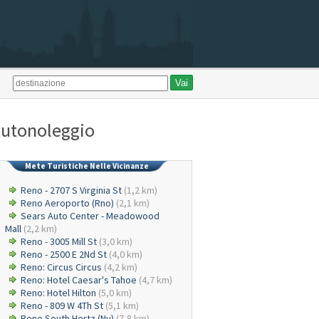
 autonoleggio
Mete Turistiche Nelle Vicinanze
Reno - 2707 S Virginia St
(1,2 km)
Reno Aeroporto (Rno)
(2,1 km)
Sears Auto Center - Meadowood
Mall
(2,2 km)
Reno - 3005 Mill St
(3,0 km)
Reno - 2500 E 2Nd St
(4,0 km)
Reno: Circus Circus
(4,2 km)
Reno: Hotel Caesar's Tahoe
(4,7 km)
Reno: Hotel Hilton
(5,0 km)
Reno - 809 W 4Th St
(5,1 km)
Reno South Hertz (Nv)
(7,8 km)