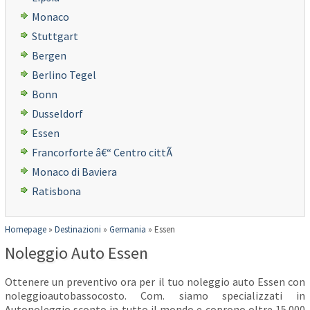
Monaco
Stuttgart
Bergen
Berlino Tegel
Bonn
Dusseldorf
Essen
Francorforte â€“ Centro cittÃ
Monaco di Baviera
Ratisbona
Homepage
»
Destinazioni
»
Germania
»
Essen
Noleggio Auto Essen
Ottenere un preventivo ora per il tuo noleggio auto Essen con
noleggioautobassocosto. Com. siamo specializzati in
Autonoleggio sconto in tutto il mondo e coprono oltre 15.000