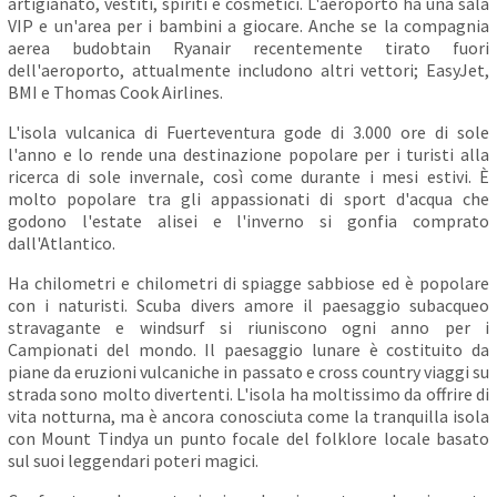
artigianato, vestiti, spiriti e cosmetici. L'aeroporto ha una sala
VIP e un'area per i bambini a giocare. Anche se la compagnia
aerea budobtain Ryanair recentemente tirato fuori
dell'aeroporto, attualmente includono altri vettori; EasyJet,
BMI e Thomas Cook Airlines.
L'isola vulcanica di Fuerteventura gode di 3.000 ore di sole
l'anno e lo rende una destinazione popolare per i turisti alla
ricerca di sole invernale, così come durante i mesi estivi. È
molto popolare tra gli appassionati di sport d'acqua che
godono l'estate alisei e l'inverno si gonfia comprato
dall'Atlantico.
Ha chilometri e chilometri di spiagge sabbiose ed è popolare
con i naturisti. Scuba divers amore il paesaggio subacqueo
stravagante e windsurf si riuniscono ogni anno per i
Campionati del mondo. Il paesaggio lunare è costituito da
piane da eruzioni vulcaniche in passato e cross country viaggi su
strada sono molto divertenti. L'isola ha moltissimo da offrire di
vita notturna, ma è ancora conosciuta come la tranquilla isola
con Mount Tindya un punto focale del folklore locale basato
sul suoi leggendari poteri magici.