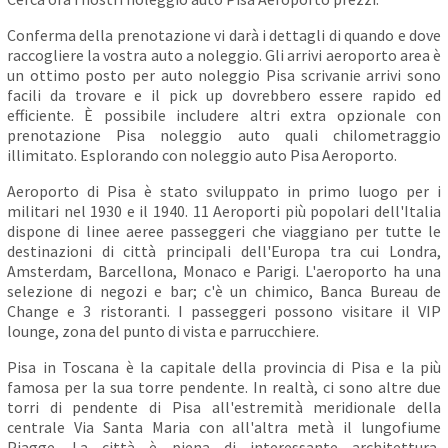
Conferma della prenotazione vi darà i dettagli di quando e dove
raccogliere la vostra auto a noleggio. Gli arrivi aeroporto area è
un ottimo posto per auto noleggio Pisa scrivanie arrivi sono
facili da trovare e il pick up dovrebbero essere rapido ed
efficiente. È possibile includere altri extra opzionale con
prenotazione Pisa noleggio auto quali chilometraggio
illimitato. Esplorando con noleggio auto Pisa Aeroporto.
Aeroporto di Pisa è stato sviluppato in primo luogo per i
militari nel 1930 e il 1940. 11 Aeroporti più popolari dell'Italia
dispone di linee aeree passeggeri che viaggiano per tutte le
destinazioni di città principali dell'Europa tra cui Londra,
Amsterdam, Barcellona, Monaco e Parigi. L'aeroporto ha una
selezione di negozi e bar; c'è un chimico, Banca Bureau de
Change e 3 ristoranti. I passeggeri possono visitare il VIP
lounge, zona del punto di vista e parrucchiere.
Pisa in Toscana è la capitale della provincia di Pisa e la più
famosa per la sua torre pendente. In realtà, ci sono altre due
torri di pendente di Pisa all'estremità meridionale della
centrale Via Santa Maria con all'altra metà il lungofiume
Piagge. La città è piena di interessante architettura,