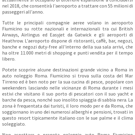
nel 2018, che consentirà l'aeroporto a trattare con 55 milioni di
passeggeri all'anno.
Tutte le principali compagnie aeree volano in aeroporto
Fiumicino su rotte nazionali e internazionali tra cui British
Airways, Airlingus ed Easyjet da Gatwick e gli aeroporti di
Heathrow. L'aeroporto dispone di ristoranti, caffè, bar, negozi,
banche e negozi duty-free all'interno della sua sala arrivi, che
ha oltre 11.000 metri di shopping e punti vendita per il tempo
libero.
Potete scoprire alcune destinazioni grande vicino a Roma in
auto noleggio Roma. Fiumicino si trova sulla costa del Mar
Tirreno ed è ben noto per la sua cucina di pesce, popolare con
weekenders lasciando nelle vicinanze di Roma durante i mesi
estivi che visitano il suo porto di pescatori con il suo yacht e
barche da pesca, nonché suo insolito spiaggia di sabbia nera. La
zona è frequentata dai turisti, il loro modo per e da Roma, che
soggiornano in uno dei numerosi alberghi e pensioni, trovati in
questo resort tipicamente italiano con le sue palme e il clima
soleggiato.
Non aspettare e prenota noleggio auto Roma Fiumicino