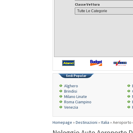
Classe Vettura
Sedi Popular
Alghero
Brindisi
Milano Linate
Roma Ciampino
Venezia
Homepage
»
Destinazioni
»
Italia
»
Aeroporto 
Noleggio Auto Aeroporto Di