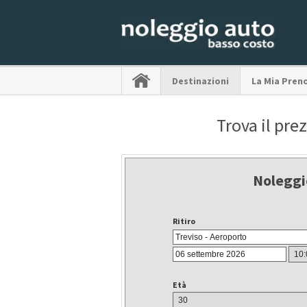
Destinazioni
La Mia Pren
Trova il pre
Noleggi
Ritiro
Età