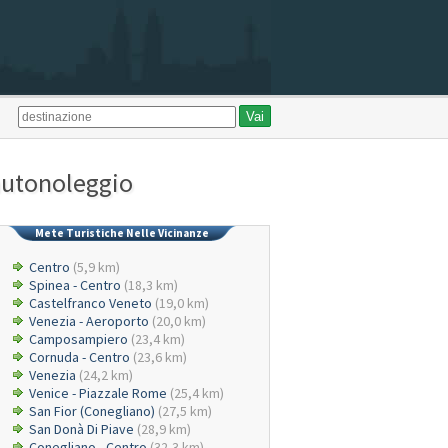
 autonoleggio
Mete Turistiche Nelle Vicinanze
Centro
(5,9 km)
Spinea - Centro
(18,3 km)
Castelfranco Veneto
(19,0 km)
Venezia - Aeroporto
(20,0 km)
Camposampiero
(23,4 km)
Cornuda - Centro
(23,6 km)
Venezia
(24,2 km)
Venice - Piazzale Rome
(25,4 km)
San Fior (Conegliano)
(27,5 km)
San Donà Di Piave
(28,9 km)
Conegliano - Centro
(32,3 km)