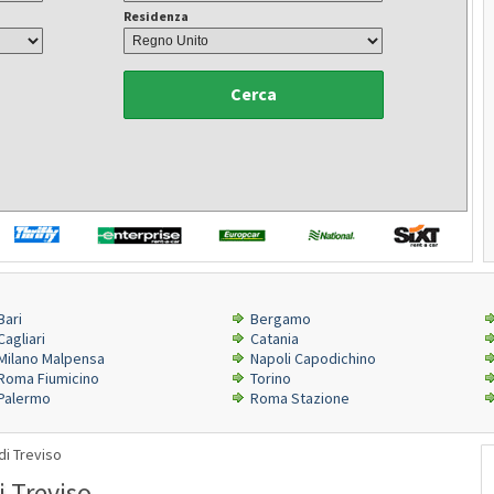
Residenza
Cerca
Bari
Bergamo
Cagliari
Catania
Milano Malpensa
Napoli Capodichino
Roma Fiumicino
Torino
Palermo
Roma Stazione
di Treviso
 Treviso